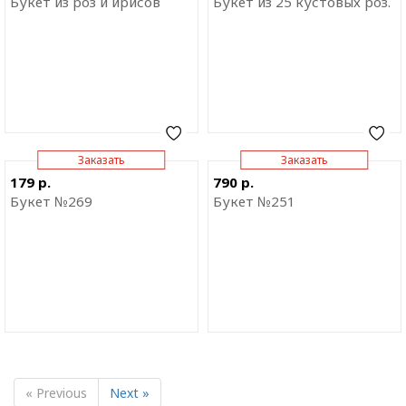
Букет из роз и ирисов
Букет из 25 кустовых роз.
Заказать
Заказать
Отправить ссылку на
Отправить ссылку на
179 р.
790 р.
приложение
приложение
Букет №269
Букет №251
« Previous
Next »