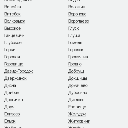
Вилейка
Воложин
Витебск
Вороново
Волковыск
Воропаево
Высокое
Глуск
Ганцевичи
Глуша
Глубокое
Гомель
Горки
Городок
Городея
Гродзянка
Городище
Гродно
Давид-Городок
Добруш
Дзержинск
Докшицы
Дисна
Домачево
Дрибин
Дубровно
Дрогичин
Дятлово
Друя
Езерище
Елизово
Желудок
Ельск
Житковичи