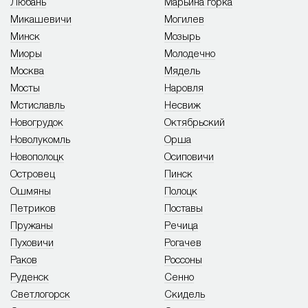
Любань
Марьина горка
Микашевичи
Могилев
Минск
Мозырь
Миоры
Молодечно
Москва
Мядель
Мосты
Наровля
Мстиславль
Несвиж
Новогрудок
Октябрьский
Новолукомль
Орша
Новополоцк
Осиповичи
Островец
Пинск
Ошмяны
Полоцк
Петриков
Поставы
Пружаны
Речица
Пуховичи
Рогачев
Раков
Россоны
Руденск
Сенно
Светлогорск
Скидель