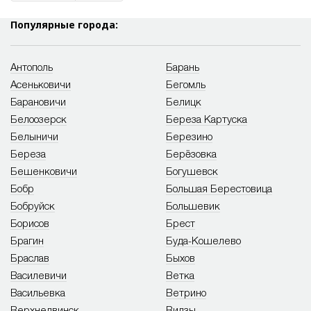
Популярные города:
Антополь
Барань
Асеньковичи
Бегомль
Барановичи
Белицк
Белоозерск
Береза Картуска
Белыничи
Березино
Береза
Берёзовка
Бешенковичи
Богушевск
Бобр
Большая Берестовица
Бобруйск
Большевик
Борисов
Брест
Брагин
Буда-Кошелево
Браслав
Быхов
Василевичи
Ветка
Васильевка
Ветрино
Верхнедвинск
Видзы