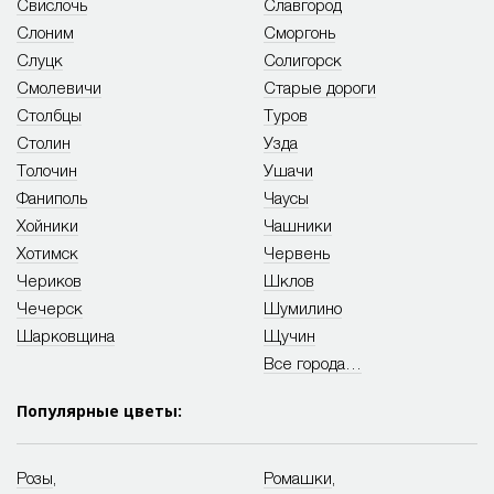
Свислочь
Славгород
Слоним
Сморгонь
Слуцк
Солигорск
Смолевичи
Старые дороги
Столбцы
Туров
Столин
Узда
Толочин
Ушачи
Фаниполь
Чаусы
Хойники
Чашники
Хотимск
Червень
Чериков
Шклов
Чечерск
Шумилино
Шарковщина
Щучин
Все города…
Популярные цветы:
Розы
,
Ромашки
,