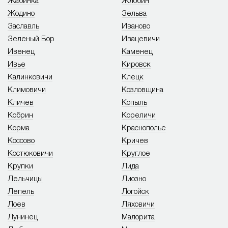
Жабинка
Жлобин
Жодино
Зельва
Заславль
Иваново
Зеленый Бор
Ивацевичи
Ивенец
Каменец
Ивье
Кировск
Калинковичи
Клецк
Климовичи
Козловщина
Кличев
Копыль
Кобрин
Кореличи
Корма
Краснополье
Коссово
Кричев
Костюковичи
Круглое
Крупки
Лида
Лельчицы
Лиозно
Лепель
Логойск
Лоев
Ляховичи
Лунинец
Малорита