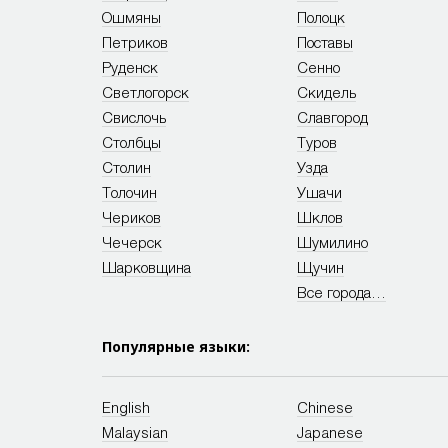
Ошмяны
Полоцк
Петриков
Поставы
Руденск
Сенно
Светлогорск
Скидель
Свислочь
Славгород
Столбцы
Туров
Столин
Узда
Толочин
Ушачи
Чериков
Шклов
Чечерск
Шумилино
Шарковщина
Щучин
Все города…
Популярные языки:
English
Chinese
Malaysian
Japanese