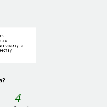
та
m.ru
т оплату, в
честву.
а?
4