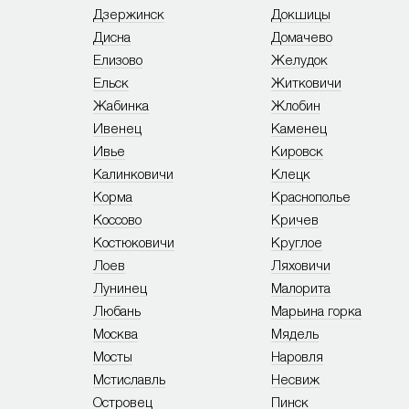
Дзержинск
Докшицы
Дисна
Домачево
Елизово
Желудок
Ельск
Житковичи
Жабинка
Жлобин
Ивенец
Каменец
Ивье
Кировск
Калинковичи
Клецк
Корма
Краснополье
Коссово
Кричев
Костюковичи
Круглое
Лоев
Ляховичи
Лунинец
Малорита
Любань
Марьина горка
Москва
Мядель
Мосты
Наровля
Мстиславль
Несвиж
Островец
Пинск