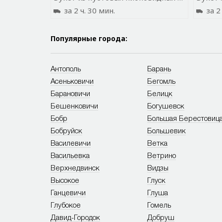
за 2 ч. 30 мин.
за 2 
Популярные города:
Антополь
Барань
Асеньковичи
Бегомль
Барановичи
Белицк
Бешенковичи
Богушевск
Бобр
Большая Берестовиц
Бобруйск
Большевик
Василевичи
Ветка
Васильевка
Ветрино
Верхнедвинск
Видзы
Высокое
Глуск
Ганцевичи
Глуша
Глубокое
Гомель
Давид-Городок
Добруш