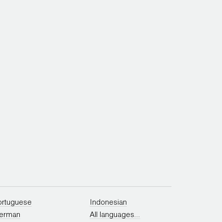
ortuguese
Indonesian
erman
All languages...