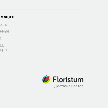
рмация
ость
анные
а
а о
вора
Доставка цветов