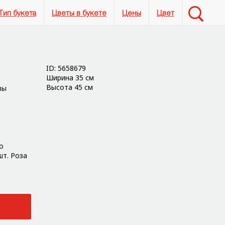
Тип букета
Цветы в букете
Цены
Цвет
ID: 5658679
Ширина 35 см
Высота 45 см
вы
о
шт. Роза