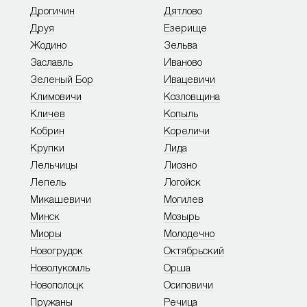
Дрогичин
Дятлово
Друя
Езерище
Жодино
Зельва
Заславль
Иваново
Зеленый Бор
Ивацевичи
Климовичи
Козловщина
Кличев
Копыль
Кобрин
Кореличи
Крупки
Лида
Лельчицы
Лиозно
Лепель
Логойск
Микашевичи
Могилев
Минск
Мозырь
Миоры
Молодечно
Новогрудок
Октябрьский
Новолукомль
Орша
Новополоцк
Осиповичи
Пружаны
Речица