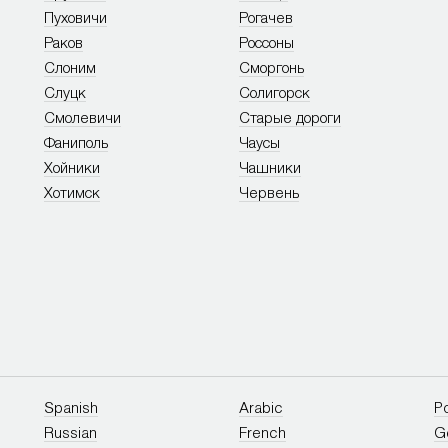
Пуховичи
Рогачев
Раков
Россоны
Слоним
Сморгонь
Слуцк
Солигорск
Смолевичи
Старые дороги
Фаниполь
Чаусы
Хойники
Чашники
Хотимск
Червень
Spanish
Arabic
P
Russian
French
G