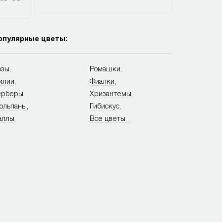
опулярные цветы:
озы
,
Ромашки
,
илии
,
Фиалки
,
ерберы
,
Хризантемы
,
юльпаны
,
Гибискус
,
аллы
,
Все цветы...