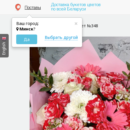
Доставка букетов цветов
Поставы
по всей Беларуси
×
Ваш город:
Цветы в Поставы
Букет №348
Минск
?
Выбрать другой
Да
English