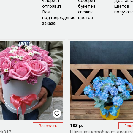
Флорист
Соберёт
Доставк
отправит
букет из
цветов
Вам
свежих
получат
подтверждение
цветов
заказа
равить ссылку на приложение
Отправить ссылку на прил
183 р.
Заказать
Зак
 №317