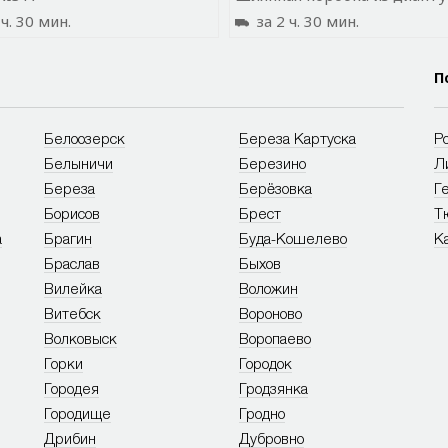
ч. 30 мин.
за 2 ч. 30 мин.
П
Белоозерск
Береза Картуска
Р
Белыничи
Березино
Л
Береза
Берёзовка
Г
Борисов
Брест
Т
а
Брагин
Буда-Кошелево
К
Браслав
Быхов
Вилейка
Воложин
Витебск
Вороново
Волковыск
Воропаево
Горки
Городок
Городея
Гродзянка
Городище
Гродно
Дрибин
Дубровно