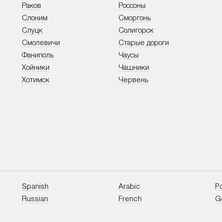
Раков
Россоны
Слоним
Сморгонь
Слуцк
Солигорск
Смолевичи
Старые дороги
Фаниполь
Чаусы
Хойники
Чашники
Хотимск
Червень
Spanish
Arabic
P
Russian
French
G