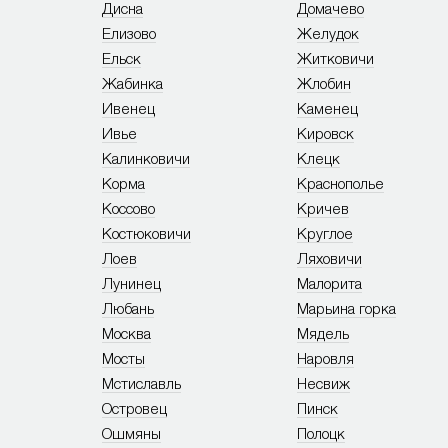
Дисна
Домачево
Елизово
Желудок
Ельск
Житковичи
Жабинка
Жлобин
Ивенец
Каменец
Ивье
Кировск
Калинковичи
Клецк
Корма
Краснополье
Коссово
Кричев
Костюковичи
Круглое
Лоев
Ляховичи
Лунинец
Малорита
Любань
Марьина горка
Москва
Мядель
Мосты
Наровля
Мстиславль
Несвиж
Островец
Пинск
Ошмяны
Полоцк