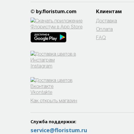
© by.floristum.com
Клиентам
Доставка
Оплата
FAQ
Instagram
Vkontakte
Как открыть магазин
Служба поддержки:
service@floristum.ru