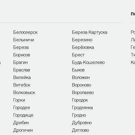
П
Белоозерск
Береза Картуска
Р
Белыничи
Березино
Л
Береза
Берёзовка
Г
Борисов
Брест
Т
а
Брагин
Буда-Кошелево
К
Браслав
Быхов
Вилейка
Воложин
Витебск
Вороново
Волковыск
Воропаево
Горки
Городок
Городея
Гродзянка
Городище
Гродно
Дрибин
Дубровно
Дрогичин
Дятлово