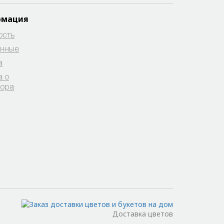
рмация
ость
анные
а
а о
вора
Доставка цветов