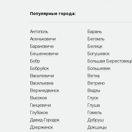
Популярные города:
Антополь
Барань
Асеньковичи
Бегомль
Барановичи
Белицк
Бешенковичи
Богушевск
Бобр
Большая Берестовиц
Бобруйск
Большевик
Василевичи
Ветка
Васильевка
Ветрино
Верхнедвинск
Видзы
Высокое
Глуск
Ганцевичи
Глуша
Глубокое
Гомель
Давид-Городок
Добруш
Дзержинск
Докшицы