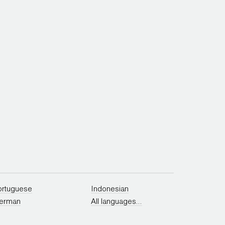
ortuguese
Indonesian
erman
All languages...