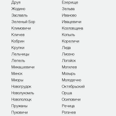
Друя
Езерище
Жодино
Зельва
Заславль
Иваново
Зеленый Бор
Ивацевичи
Климовичи
Козловщина
Кличев
Копыль
Кобрин
Кореличи
Крупки
Лида
Лельчицы
Лиозно
Лепель
Логойск
Микашевичи
Могилев
Минск
Мозырь
Миоры
Молодечно
Новогрудок
Октябрьский
Новолукомль
Орша
Новополоцк
Осиповичи
Пружаны
Речица
Пуховичи
Рогачев