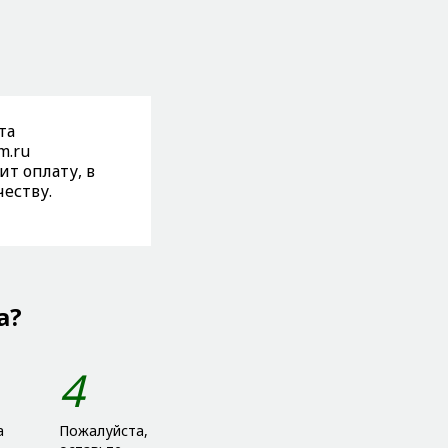
та
m.ru
т оплату, в
честву.
а?
4
а
Пожалуйста,