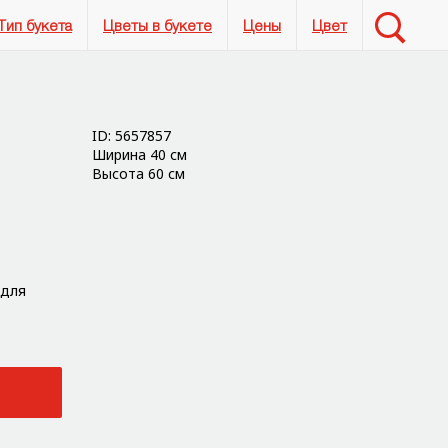
Тип букета
Цветы в букете
Цены
Цвет
ID: 5657857
Ширина 40 см
Высота 60 см
 для