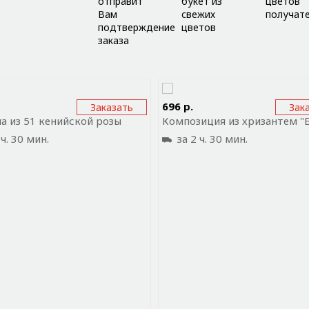
отправит
букет из
цветов
Вам
свежих
получат
подтверждение
цветов
заказа
равить ссылку на приложение
Отправить ссылку на прил
696 р.
Заказать
Зак
а из 51 кенийской розы
ч. 30 мин.
за 2 ч. 30 мин.