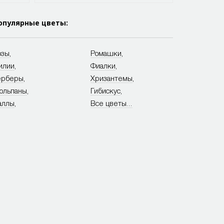
опулярные цветы:
озы
,
Ромашки
,
илии
,
Фиалки
,
ерберы
,
Хризантемы
,
юльпаны
,
Гибискус
,
аллы
,
Все цветы...