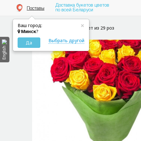
Доставка букетов цветов
Поставы
по всей Беларуси
×
Ваш город:
Цветы в Поставы
Букет из 29 роз
Минск
?
Выбрать другой
Да
English