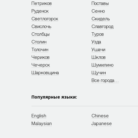
Петриков
Поставы
Руденск
Сенно
Светлогорск
Скидель
Свислочь
Славгород
Столбцы
Туров
Столин
Узда
Толочин
Ушачи
Чериков
Шклов
Чечерск
Шумилино
Шарковщина
Щучин
Все города…
Популярные языки:
English
Chinese
Malaysian
Japanese