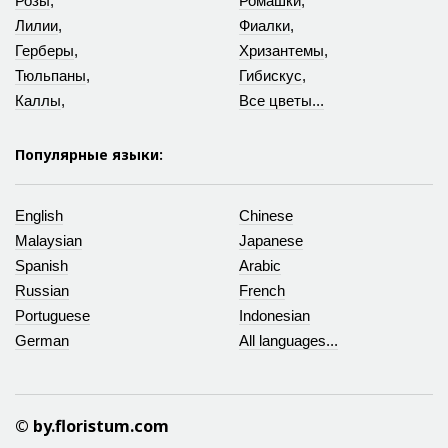
Розы
,
Ромашки
,
Лилии
,
Фиалки
,
Герберы
,
Хризантемы
,
Тюльпаны
,
Гибискус
,
Каллы
,
Все цветы...
Популярные языки:
English
Chinese
Malaysian
Japanese
Spanish
Arabic
Russian
French
Portuguese
Indonesian
German
All languages...
© by.floristum.com