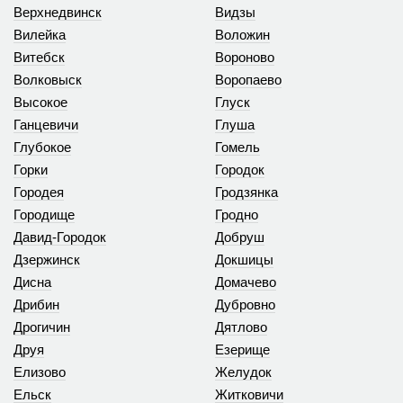
Верхнедвинск
Видзы
Вилейка
Воложин
Витебск
Вороново
Волковыск
Воропаево
Высокое
Глуск
Ганцевичи
Глуша
Глубокое
Гомель
Горки
Городок
Городея
Гродзянка
Городище
Гродно
Давид-Городок
Добруш
Дзержинск
Докшицы
Дисна
Домачево
Дрибин
Дубровно
Дрогичин
Дятлово
Друя
Езерище
Елизово
Желудок
Ельск
Житковичи