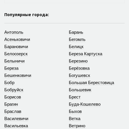
Популярные города:
Антополь
Барань
Асеньковичи
Бегомль
Барановичи
Белицк
Белоозерск
Береза Картуска
Белыничи
Березино
Береза
Берёзовка
Бешенковичи
Богушевск
Бобр
Большая Берестовица
Бобруйск
Большевик
Борисов
Брест
Брагин
Буда-Кошелево
Браслав
Быхов
Василевичи
Ветка
Васильевка
Ветрино