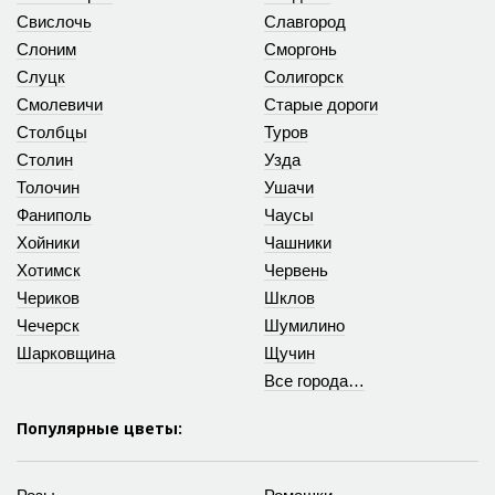
Свислочь
Славгород
Слоним
Сморгонь
Слуцк
Солигорск
Смолевичи
Старые дороги
Столбцы
Туров
Столин
Узда
Толочин
Ушачи
Фаниполь
Чаусы
Хойники
Чашники
Хотимск
Червень
Чериков
Шклов
Чечерск
Шумилино
Шарковщина
Щучин
Все города…
Популярные цветы: