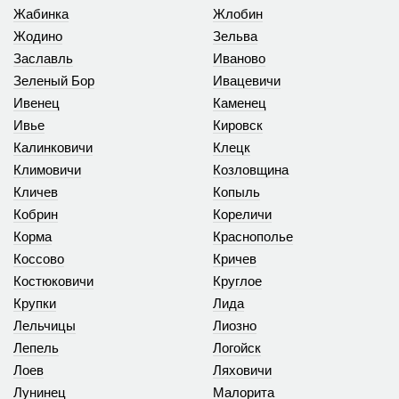
Жабинка
Жлобин
Жодино
Зельва
Заславль
Иваново
Зеленый Бор
Ивацевичи
Ивенец
Каменец
Ивье
Кировск
Калинковичи
Клецк
Климовичи
Козловщина
Кличев
Копыль
Кобрин
Кореличи
Корма
Краснополье
Коссово
Кричев
Костюковичи
Круглое
Крупки
Лида
Лельчицы
Лиозно
Лепель
Логойск
Лоев
Ляховичи
Лунинец
Малорита