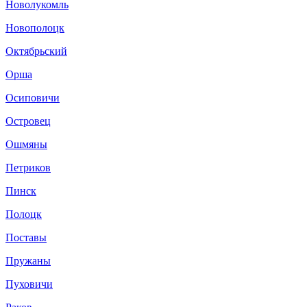
Новолукомль
Новополоцк
Октябрьский
Орша
Осиповичи
Островец
Ошмяны
Петриков
Пинск
Полоцк
Поставы
Пружаны
Пуховичи