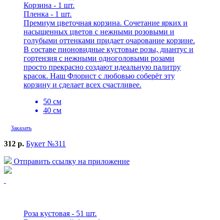
Корзина - 1 шт.
Пленка - 1 шт.
Премиум цветочная корзина. Сочетание ярких и
насыщенных цветов с нежными розовыми и
голубыми оттенками придает очарование корзине.
В составе пионовидные кустовые розы, диантус и
гортензия с нежными одноголовыми розами
просто прекрасно создают идеальную палитру
красок. Наш Флорист с любовью соберёт эту
корзину и сделает всех счастливее.
50 см
40 см
Заказать
312 р.
Букет №311
Отправить ссылку на приложение
Роза кустовая - 51 шт.