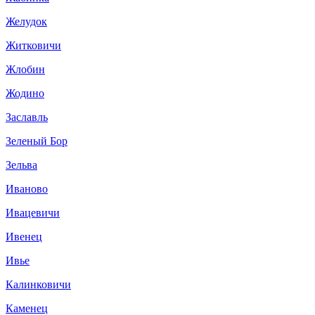
Желудок
Житковичи
Жлобин
Жодино
Заславль
Зеленый Бор
Зельва
Иваново
Ивацевичи
Ивенец
Ивье
Калинковичи
Каменец