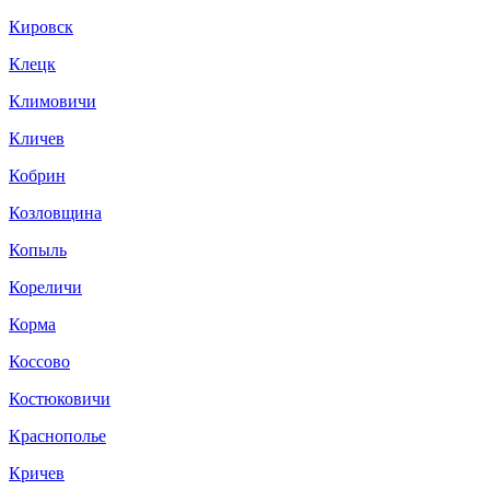
Кировск
Клецк
Климовичи
Кличев
Кобрин
Козловщина
Копыль
Кореличи
Корма
Коссово
Костюковичи
Краснополье
Кричев