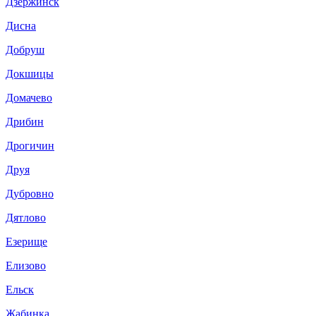
Дзержинск
Дисна
Добруш
Докшицы
Домачево
Дрибин
Дрогичин
Друя
Дубровно
Дятлово
Езерище
Елизово
Ельск
Жабинка