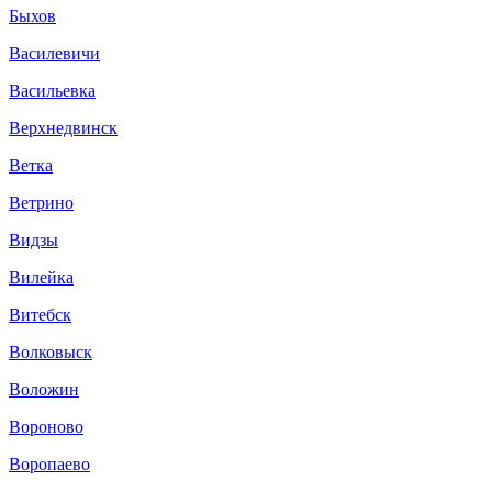
Быхов
Василевичи
Васильевка
Верхнедвинск
Ветка
Ветрино
Видзы
Вилейка
Витебск
Волковыск
Воложин
Вороново
Воропаево