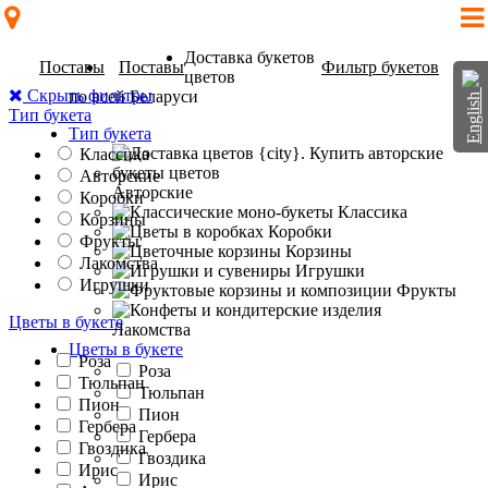
Доставка букетов
Поставы
Поставы
Фильтр букетов
цветов
Скрыть фильтры
по всей Беларуси
English
Тип букета
Тип букета
Классика
Авторские
Авторские
Коробки
Классика
Корзины
Коробки
Фрукты
Корзины
Лакомства
Игрушки
Игрушки
Фрукты
Цветы в букете
Лакомства
Цветы в букете
Роза
Роза
Тюльпан
Тюльпан
Пион
Пион
Гербера
Гербера
Гвоздика
Гвоздика
Ирис
Ирис