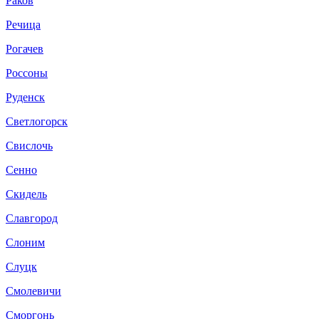
Раков
Речица
Рогачев
Россоны
Руденск
Светлогорск
Свислочь
Сенно
Скидель
Славгород
Слоним
Слуцк
Смолевичи
Сморгонь