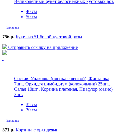
Великолепный букет белоснежных кустовых роз.
40 см
50 см
Заказать
756 р.
Букет из 51 белой кустовой розы
Отправить ссылку на приложение
Состав: Упаковка (пленка с лентой), Фисташка
7шт., Орхидея цимбидиум (колокольчик) 25шт.,
Салал 10шт., Корзина плетеная, Пиафлор (оазис)
3шт.
35 см
30 см
Заказать
371 р.
Корзина с орхидеями