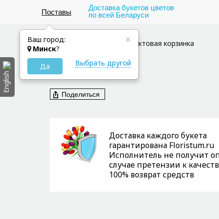
Доставка букетов цветов
Поставы
по всей Беларуси
×
40 см
40 см
Ваш город:
Цветы в Поставы
Фруктовая корзинка
Минск
?
Выбрать другой
Да
English
Поделиться
Доставка каждого букета
гарантирована Floristum.ru
Исполнитель не получит оп
случае претензии к качеств
100% возврат средств