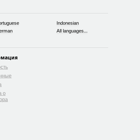
ortuguese
Indonesian
erman
All languages...
рмация
сть
анные
а
а о
ора