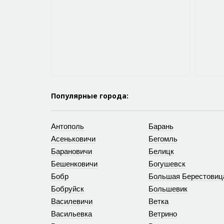
Популярные города:
Антополь
Барань
Асеньковичи
Бегомль
Барановичи
Белицк
Бешенковичи
Богушевск
Бобр
Большая Берестовиц
Бобруйск
Большевик
Василевичи
Ветка
Васильевка
Ветрино