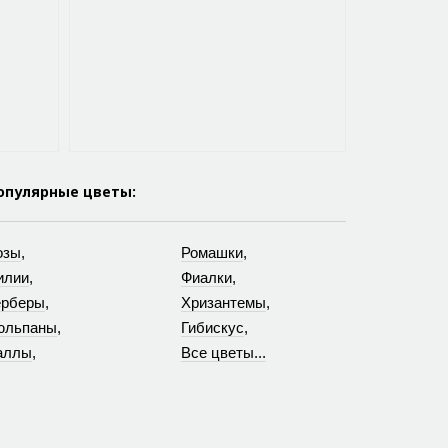
опулярные цветы:
озы
,
Ромашки
,
илии
,
Фиалки
,
ерберы
,
Хризантемы
,
юльпаны
,
Гибискус
,
аллы
,
Все цветы...