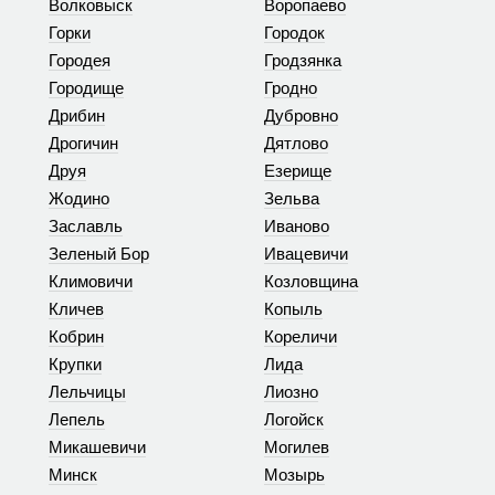
Волковыск
Воропаево
Горки
Городок
Городея
Гродзянка
Городище
Гродно
Дрибин
Дубровно
Дрогичин
Дятлово
Друя
Езерище
Жодино
Зельва
Заславль
Иваново
Зеленый Бор
Ивацевичи
Климовичи
Козловщина
Кличев
Копыль
Кобрин
Кореличи
Крупки
Лида
Лельчицы
Лиозно
Лепель
Логойск
Микашевичи
Могилев
Минск
Мозырь