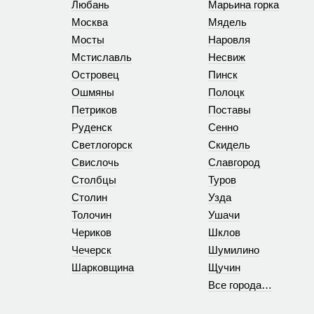
Любань
Марьина горка
Москва
Мядель
Мосты
Наровля
Мстиславль
Несвиж
Островец
Пинск
Ошмяны
Полоцк
Петриков
Поставы
Руденск
Сенно
Светлогорск
Скидель
Свислочь
Славгород
Столбцы
Туров
Столин
Узда
Толочин
Ушачи
Чериков
Шклов
Чечерск
Шумилино
Шарковщина
Щучин
Все города…