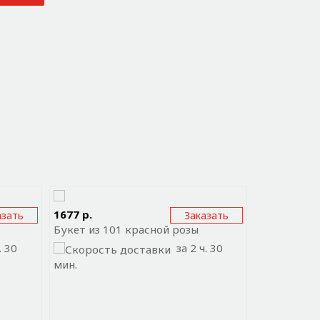
ожение
Отправить ссылку на приложение
Отправи
1677 р.
255 р.
азать
Заказать
Букет из 101 красной розы
Букет №31
. 30
за 2 ч. 30
мин.
мин.