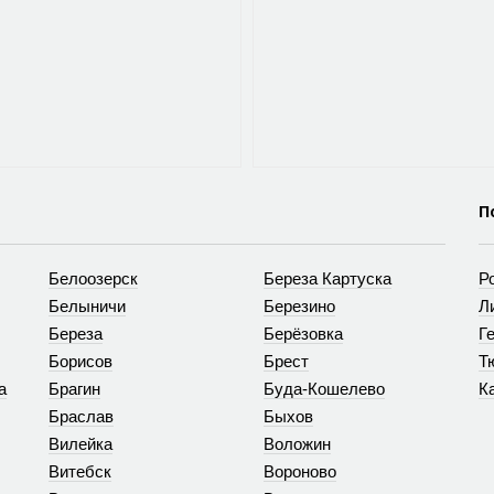
П
Белоозерск
Береза Картуска
Р
Белыничи
Березино
Л
Береза
Берёзовка
Г
Борисов
Брест
Т
а
Брагин
Буда-Кошелево
К
Браслав
Быхов
Вилейка
Воложин
Витебск
Вороново