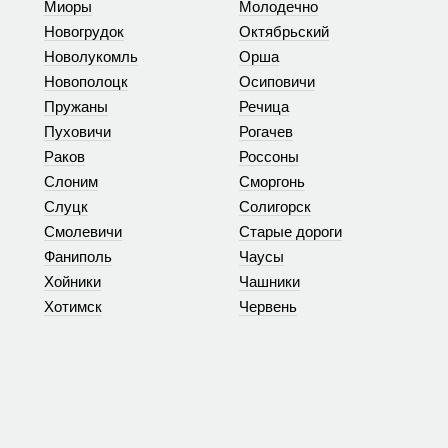
Миоры
Молодечно
Новогрудок
Октябрьский
Новолукомль
Орша
Новополоцк
Осиповичи
Пружаны
Речица
Пуховичи
Рогачев
Раков
Россоны
Слоним
Сморгонь
Слуцк
Солигорск
Смолевичи
Старые дороги
Фаниполь
Чаусы
Хойники
Чашники
Хотимск
Червень