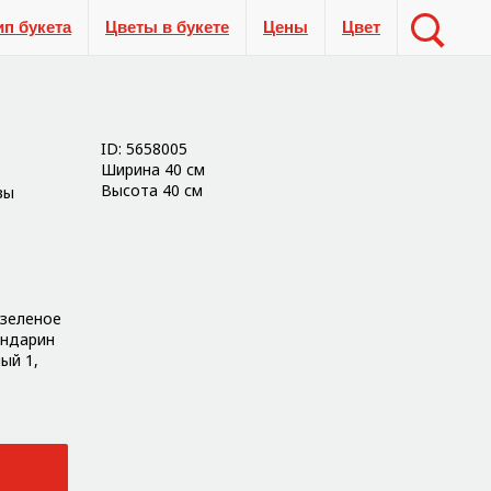
ип букета
Цветы в букете
Цены
Цвет
ID: 5658005
Ширина 40 см
Высота 40 см
вы
 зеленое
андарин
ый 1,