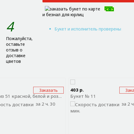
и безнал для юрлиц
4
Букет и исполнитель проверены
Пожалуйста,
оставьте
отзыв о
доставке
цветов
равить ссылку на приложение
Отправить ссылку на прил
403 р.
Заказать
Зак
Букет из 51 красной, белой и розовой розы
Букет № 11
за 2 ч. 30
за 2 ч
мин.