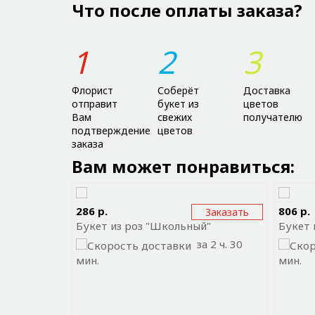
Что после оплаты заказа?
1
2
3
Флорист
Соберёт
Доставка
отправит
букет из
цветов
Вам
свежих
получателю
подтверждение
цветов
заказа
Вам может понравиться:
Отправить ссылку на приложение
Отп
286 р.
806 р.
Заказать
Букет из роз "Школьный"
за 2 ч. 30
мин.
мин.