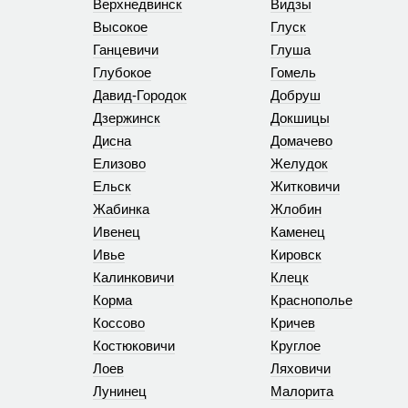
Верхнедвинск
Видзы
Высокое
Глуск
Ганцевичи
Глуша
Глубокое
Гомель
Давид-Городок
Добруш
Дзержинск
Докшицы
Дисна
Домачево
Елизово
Желудок
Ельск
Житковичи
Жабинка
Жлобин
Ивенец
Каменец
Ивье
Кировск
Калинковичи
Клецк
Корма
Краснополье
Коссово
Кричев
Костюковичи
Круглое
Лоев
Ляховичи
Лунинец
Малорита