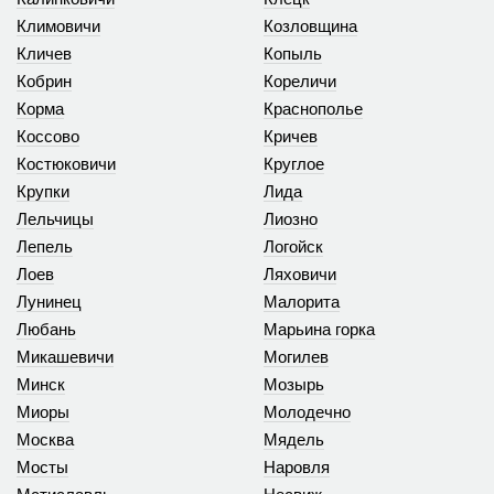
Климовичи
Козловщина
Кличев
Копыль
Кобрин
Кореличи
Корма
Краснополье
Коссово
Кричев
Костюковичи
Круглое
Крупки
Лида
Лельчицы
Лиозно
Лепель
Логойск
Лоев
Ляховичи
Лунинец
Малорита
Любань
Марьина горка
Микашевичи
Могилев
Минск
Мозырь
Миоры
Молодечно
Москва
Мядель
Мосты
Наровля