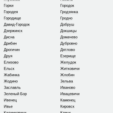
Горки
Городок
Городея
Гродзянка
Городище
Гродно
Давид-Городок
Добруш
Дзержинск
Докшицы
Дисна
Домачево
Дрибин
Дубровно
Дрогичин
Дятлово
Друя
Езерище
Елизово
Желудок
Ельск
Житковичи
Жабинка
Жлобин
Жодино
Зельва
Заславль
Иваново
Зеленый Бор
Ивацевичи
Ивенец
Каменец
Ивье
Кировск
Калинковичи
Клецк