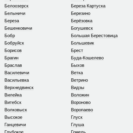
Белоозерск
Береза Картуска
Белыничи
Березино
Береза
Берёзовка
Бешенковичи
Богушевск
Бобр
Большая Берестовица
Бобруйск
Большевик
Борисов
Брест
Брагин
Буда-Кошелево
Браслав
Быхов
Василевичи
Ветка
Васильевка
Ветрино
Верхнедвинск
Видзы
Вилейка
Воложин
Витебск
Вороново
Волковыск
Воропаево
Высокое
Глуск
Ганцевичи
Глуша
Глубокое
Гомель