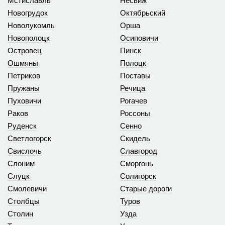
Мстиславль
Несвиж
Новогрудок
Октябрьский
Новолукомль
Орша
Новополоцк
Осиповичи
Островец
Пинск
Ошмяны
Полоцк
Петриков
Поставы
Пружаны
Речица
Пуховичи
Рогачев
Раков
Россоны
Руденск
Сенно
Светлогорск
Скидель
Свислочь
Славгород
Слоним
Сморгонь
Слуцк
Солигорск
Смолевичи
Старые дороги
Столбцы
Туров
Столин
Узда